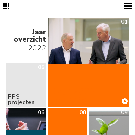
01
Jaar
overzicht
2022
05
Over 2022
PPS-
en 2023

projecten
06
08
09