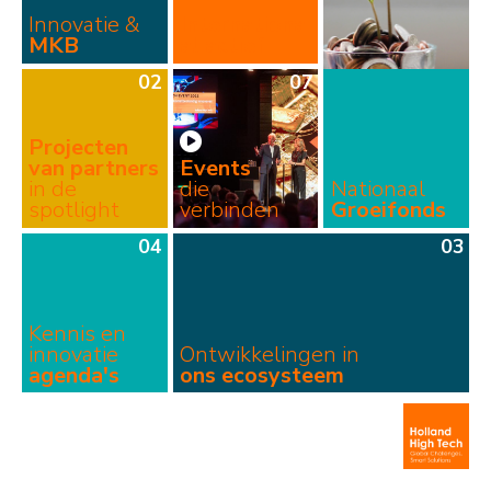
Innovatie &
Internationa
MKB
al actief
02
07

Projecten
van partners
Events
in de
die
Nationaal
spotlight
verbinden
Groeifonds
04
03
Kennis en
innovatie
Ontwikkel­ingen in
agenda's
ons eco­systeem